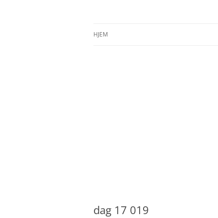
Hopp
til
innhold
Ingrid Strand sin blogg
Ingrid Strand
HJEM
dag 17 019