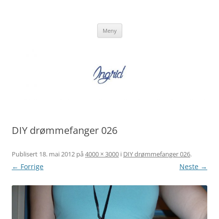
Hopp
til
Ingrid Strand
innhold
Ingrid Strand sin blogg
Meny
DIY drømmefanger 026
Publisert
18. mai 2012
på
4000 × 3000
i
DIY drømmefanger 026
.
← Forrige
Neste →