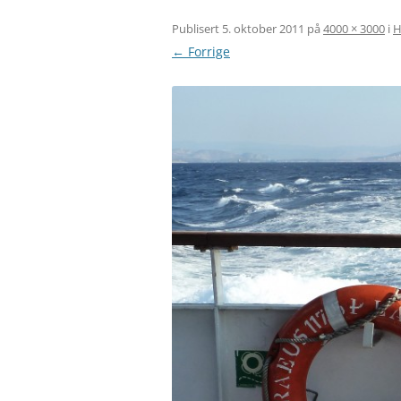
Publisert
5. oktober 2011
på
4000 × 3000
i
H
← Forrige