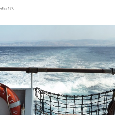
ellas 187
.