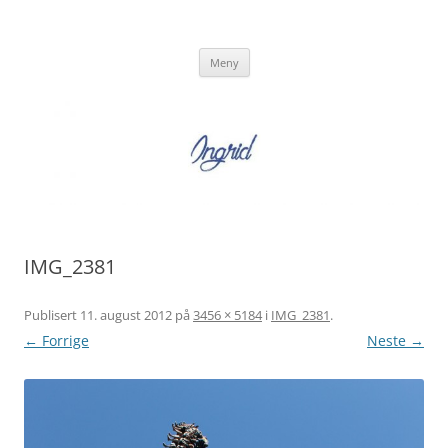
Hopp
til
Ingrid Strand
innhold
Ingrid Strand sin blogg
Meny
IMG_2381
Publisert
11. august 2012
på
3456 × 5184
i
IMG_2381
.
← Forrige
Neste →