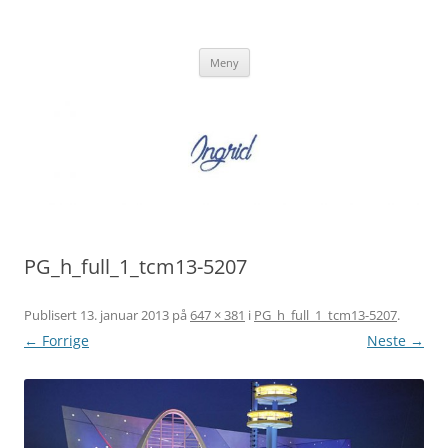
Hopp
til
Ingrid Strand
innhold
Ingrid Strand sin blogg
Meny
PG_h_full_1_tcm13-5207
Publisert
13. januar 2013
på
647 × 381
i
PG_h_full_1_tcm13-5207
.
← Forrige
Neste →