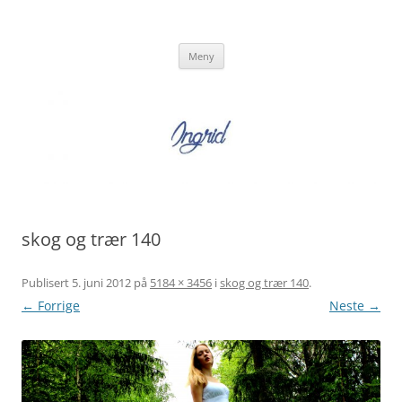
Hopp
til
Ingrid Strand
innhold
Ingrid Strand sin blogg
Meny
skog og trær 140
Publisert
5. juni 2012
på
5184 × 3456
i
skog og trær 140
.
← Forrige
Neste →