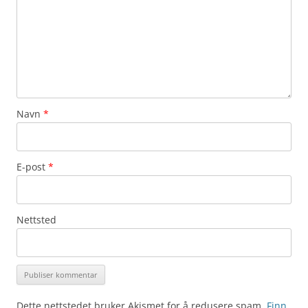
Navn
*
E-post
*
Nettsted
Dette nettstedet bruker Akismet for å redusere spam.
Finn