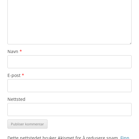
Navn
*
E-post
*
Nettsted
Dette nettstedet bruker Akismet for å redusere spam.
Finn