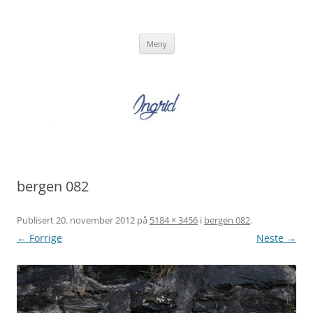
Hopp
til
Ingrid Strand
innhold
Ingrid Strand sin blogg
Meny
bergen 082
Publisert
20. november 2012
på
5184 × 3456
i
bergen 082
.
← Forrige
Neste →