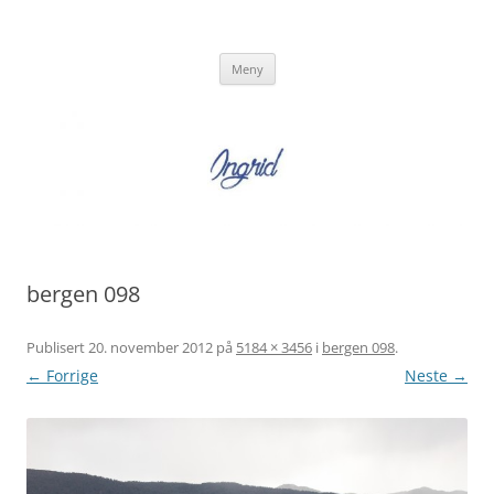
Hopp
til
Ingrid Strand
innhold
Ingrid Strand sin blogg
Meny
bergen 098
Publisert
20. november 2012
på
5184 × 3456
i
bergen 098
.
← Forrige
Neste →