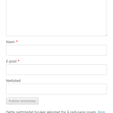
Navn
*
E-post
*
Nettsted
Dette nettstedet bruker Akismet for å redusere spam.
Finn