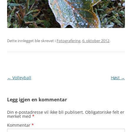
Dette innlegget ble skrevet i
Fotografering
,
6. oktober 2012
.
Innleggsnavigasjon
←
Volleyball
Høst
→
Legg igjen en kommentar
Din e-postadresse vil ikke bli publisert.
Obligatoriske felt er
merket med
*
Kommentar
*