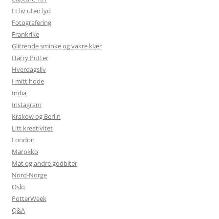
Et liv uten lyd
Fotografering
Frankrike
Glitrende sminke og vakre klær
Harry Potter
Hverdagsliv
I mitt hode
India
Instagram
Krakow og Berlin
Litt kreativitet
London
Marokko
Mat og andre godbiter
Nord-Norge
Oslo
PotterWeek
Q&A