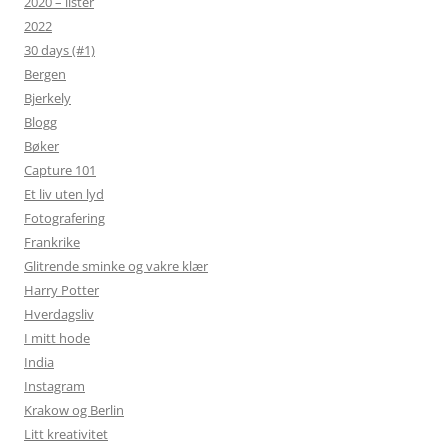
2020 – lister
2022
30 days (#1)
Bergen
Bjerkely
Blogg
Bøker
Capture 101
Et liv uten lyd
Fotografering
Frankrike
Glitrende sminke og vakre klær
Harry Potter
Hverdagsliv
I mitt hode
India
Instagram
Krakow og Berlin
Litt kreativitet