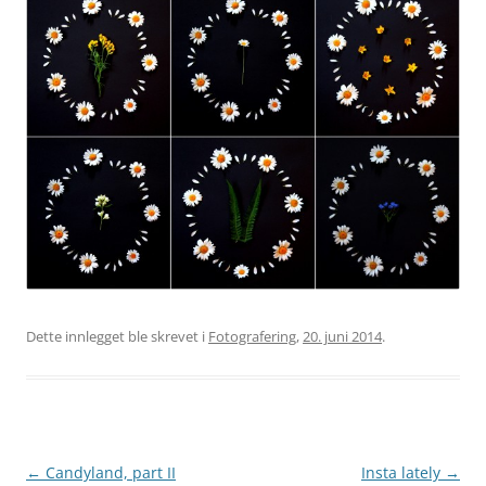
Dette innlegget ble skrevet i
Fotografering
,
20. juni 2014
.
Innleggsnavigasjon
←
Candyland, part II
Insta lately
→