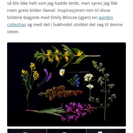
så ble ikke helt som jeg hadde tenkt, men synes jeg fikk
noen greie bilder likevel. Inspirasjonen min til disse
bildene begynte med Emily Blincoe (igjen) sin
garden
collection
og med det i bakhodet utviklet det seg til denne
ideen.