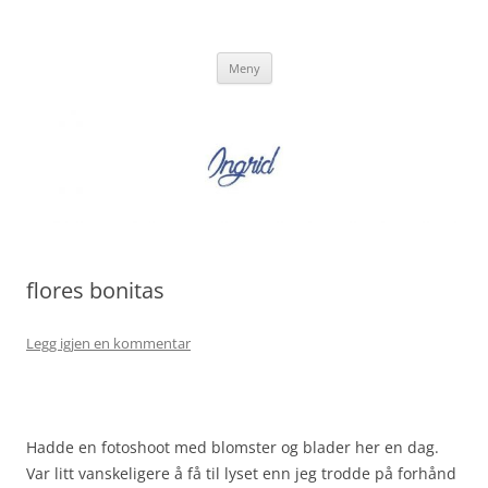
Hopp
til
Ingrid Strand
innhold
Ingrid Strand sin blogg
Meny
flores bonitas
Legg igjen en kommentar
Hadde en fotoshoot med blomster og blader her en dag.
Var litt vanskeligere å få til lyset enn jeg trodde på forhånd