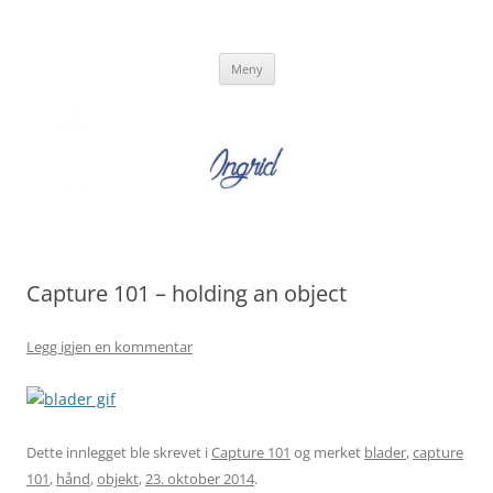
Hopp
til
Ingrid Strand
innhold
Ingrid Strand sin blogg
Meny
Capture 101 – holding an object
Legg igjen en kommentar
Dette innlegget ble skrevet i
Capture 101
og merket
blader
,
capture
101
,
hånd
,
objekt
,
23. oktober 2014
.