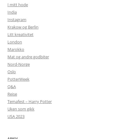
I mitt hode
India
Instagram
Krakow og Berlin
Litt kreativitet
London
Marokko
Mat og andre godbiter
Nord-Norge
Oslo
PotterWeek
Q&A
Reise
Temafest – Harry Potter
Uken som gikk
USA 2023
ARKIV