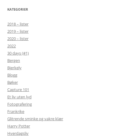
KATEGORIER
2018 – lister
2019 – lister
2020 – lister
2022
30 days (#1)
Bergen
Bjerkely
Blogg
Bøker
Capture 101
Et liv uten lyd
Fotografering
Frankrike
Glitrende sminke og vakre klær
Harry Potter
Hverdagsliv