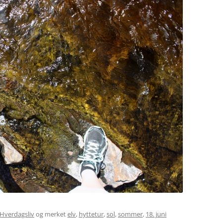
Hverdagsliv
og merket
elv
,
hyttetur
,
sol
,
sommer
,
18. juni