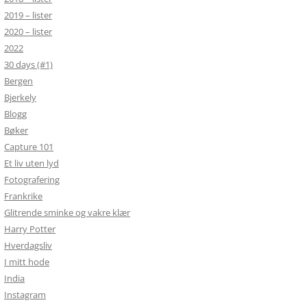
2019 – lister
2020 – lister
2022
30 days (#1)
Bergen
Bjerkely
Blogg
Bøker
Capture 101
Et liv uten lyd
Fotografering
Frankrike
Glitrende sminke og vakre klær
Harry Potter
Hverdagsliv
I mitt hode
India
Instagram