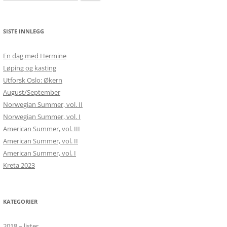
etter:
SISTE INNLEGG
En dag med Hermine
Løping og kasting
Utforsk Oslo: Økern
August/September
Norwegian Summer, vol. II
Norwegian Summer, vol. I
American Summer, vol. III
American Summer, vol. II
American Summer, vol. I
Kreta 2023
KATEGORIER
2018 – lister