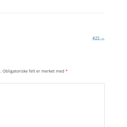
#25
→
.
Obligatoriske felt er merket med
*