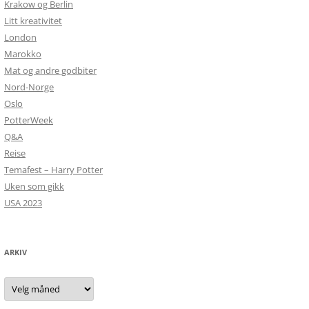
Krakow og Berlin
Litt kreativitet
London
Marokko
Mat og andre godbiter
Nord-Norge
Oslo
PotterWeek
Q&A
Reise
Temafest – Harry Potter
Uken som gikk
USA 2023
ARKIV
Arkiv