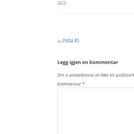
2015
.
Innleggsnavigasjon
←
Hytta #1
Legg igjen en kommentar
Din e-postadresse vil ikke bli publisert
Kommentar
*