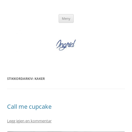
Hopp
til
Ingrid Strand
innhold
Ingrid Strand sin blogg
Meny
STIKKORDARKIV:
KAKER
Call me cupcake
Legg igjen en kommentar