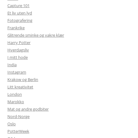
Capture 101
Et liv uten lyd
Fotografering
Frankrike
Glitrende sminke og vakre klær
Harry Potter
Hverdagsliv
I mitt hode
India
Instagram
Krakow og Berlin
Litt kreativitet
London
Marokko
Mat og andre godbiter
Nord-Norge
Oslo
PotterWeek