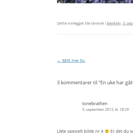
Dette innlegget ble skrevet i
Bjerkely
,
3. se
Innleggsnavigasjon
←
Mitt nye liv.
3 kommentarer til “
En uke har gåt
tonebrathen
3. september 2012, kl. 18:29
Likte spesielt bilde nr 4
Er det du s