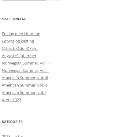
etter:
SISTE INNLEGG
En dag med Hermine
Løping og kasting
Utforsk Oslo: Økern
August/September
Norwegian Summer, vol. II
Norwegian Summer, vol. I
American Summer, vol. III
American Summer, vol. II
American Summer, vol. I
Kreta 2023
KATEGORIER
2018 – lister