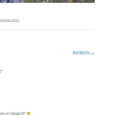
ptember 2012
.
Bjerkelyliv
→
t
”
om er fotograf?