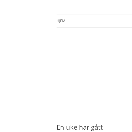
Hopp
til
innhold
Ingrid Strand sin blogg
Ingrid Strand
HJEM
En uke har gått