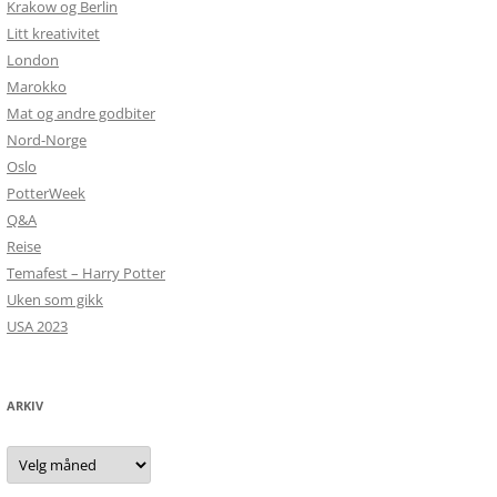
Krakow og Berlin
Litt kreativitet
London
Marokko
Mat og andre godbiter
Nord-Norge
Oslo
PotterWeek
Q&A
Reise
Temafest – Harry Potter
Uken som gikk
USA 2023
ARKIV
Arkiv