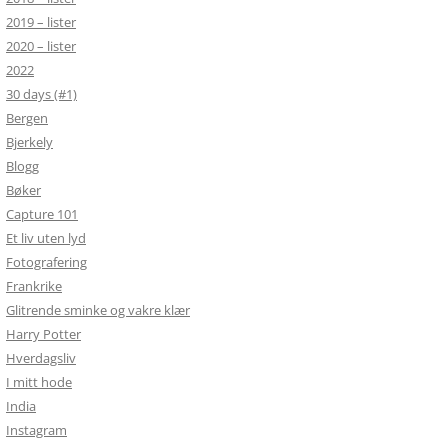
2019 – lister
2020 – lister
2022
30 days (#1)
Bergen
Bjerkely
Blogg
Bøker
Capture 101
Et liv uten lyd
Fotografering
Frankrike
Glitrende sminke og vakre klær
Harry Potter
Hverdagsliv
I mitt hode
India
Instagram