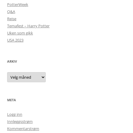
PotterWeek
Q&A
Reise
Temafest – Harry Potter
Uken som gikk
USA 2023
ARKIV
Arkiv
META
Logg inn
Innleggsstrøm
Kommentarstrøm