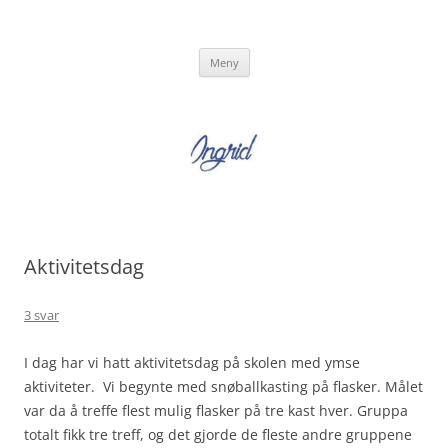
Hopp
til
Ingrid Strand
innhold
Ingrid Strand sin blogg
Meny
Aktivitetsdag
3 svar
I dag har vi hatt aktivitetsdag på skolen med ymse
aktiviteter. Vi begynte med snøballkasting på flasker. Målet
var da å treffe flest mulig flasker på tre kast hver. Gruppa
totalt fikk tre treff, og det gjorde de fleste andre gruppene