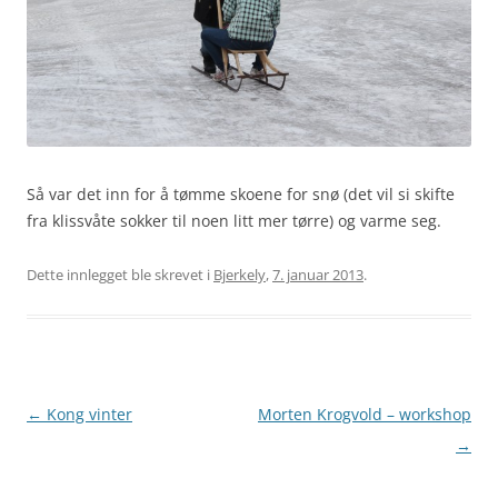
Så var det inn for å tømme skoene for snø (det vil si skifte
fra klissvåte sokker til noen litt mer tørre) og varme seg.
Dette innlegget ble skrevet i
Bjerkely
,
7. januar 2013
.
Innleggsnavigasjon
←
Kong vinter
Morten Krogvold – workshop
→