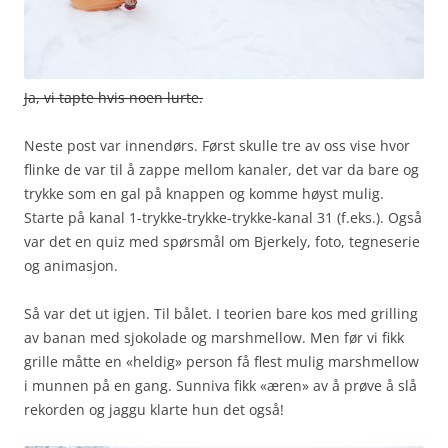
Ja, vi tapte hvis noen lurte.
Neste post var innendørs. Først skulle tre av oss vise hvor
flinke de var til å zappe mellom kanaler, det var da bare og
trykke som en gal på knappen og komme høyst mulig.
Starte på kanal 1-trykke-trykke-trykke-kanal 31 (f.eks.). Også
var det en quiz med spørsmål om Bjerkely, foto, tegneserie
og animasjon.
Så var det ut igjen. Til bålet. I teorien bare kos med grilling
av banan med sjokolade og marshmellow. Men før vi fikk
grille måtte en «heldig» person få flest mulig marshmellow
i munnen på en gang. Sunniva fikk «æren» av å prøve å slå
rekorden og jaggu klarte hun det også!