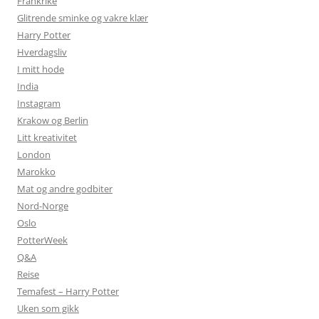
Frankrike
Glitrende sminke og vakre klær
Harry Potter
Hverdagsliv
I mitt hode
India
Instagram
Krakow og Berlin
Litt kreativitet
London
Marokko
Mat og andre godbiter
Nord-Norge
Oslo
PotterWeek
Q&A
Reise
Temafest – Harry Potter
Uken som gikk