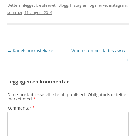
Dette innlegget ble skrevet i
Blogg
,
Instagram
og merket
instagram
,
sommer
,
11. august 2014
.
Innleggsnavigasjon
←
Kanelsnurrostekake
When summer fades away…
→
Legg igjen en kommentar
Din e-postadresse vil ikke bli publisert.
Obligatoriske felt er
merket med
*
Kommentar
*