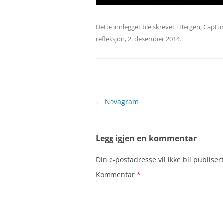
Dette innlegget ble skrevet i
Bergen
,
Captur
refleksjon
,
2. desember 2014
.
Innleggsnavigasjon
←
Novagram
Legg igjen en kommentar
Din e-postadresse vil ikke bli publisert
Kommentar
*