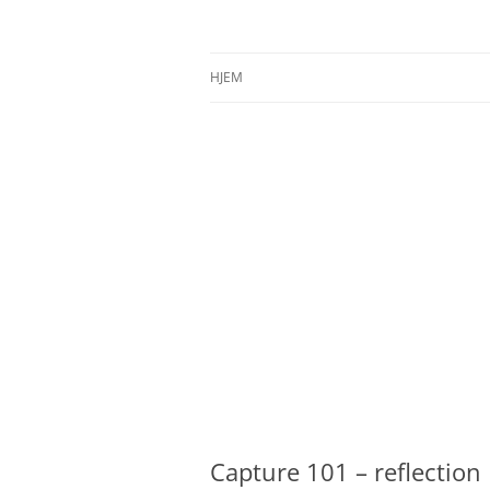
Hopp
til
innhold
Ingrid Strand sin blogg
Ingrid Strand
HJEM
Capture 101 – reflection