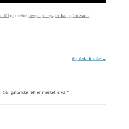
e 101
og merket
bergen
,
julelys
,
lille lungegårdsvann
,
#sjokoladekake
→
.
Obligatoriske felt er merket med
*