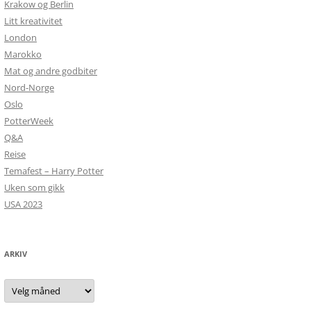
Krakow og Berlin
Litt kreativitet
London
Marokko
Mat og andre godbiter
Nord-Norge
Oslo
PotterWeek
Q&A
Reise
Temafest – Harry Potter
Uken som gikk
USA 2023
ARKIV
Arkiv