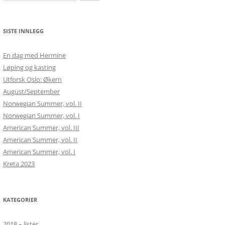
etter:
SISTE INNLEGG
En dag med Hermine
Løping og kasting
Utforsk Oslo: Økern
August/September
Norwegian Summer, vol. II
Norwegian Summer, vol. I
American Summer, vol. III
American Summer, vol. II
American Summer, vol. I
Kreta 2023
KATEGORIER
2018 – lister