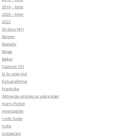
2019 – lister
2020 – lister
2022
30 days (#1)
Bergen
Bjerkely
Blogg
Bøker
Capture 101
Et liv uten lyd
Fotografering
Frankrike
Glitrende sminke og vakre klær
Harry Potter
Hverdagsliv
I mitt hode
India
Instagram