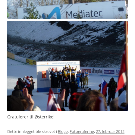
Gratulerer til Østerrike!
Dette innlegget ble skrevet i
Blogg
,
Fotografering
,
27. februar 2012
.