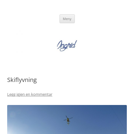
Hopp
til
Ingrid Strand
innhold
Ingrid Strand sin blogg
Meny
Skiflyvning
Legg igjen en kommentar