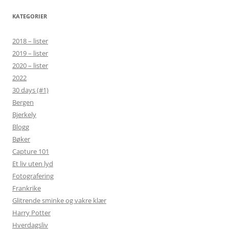
KATEGORIER
2018 – lister
2019 – lister
2020 – lister
2022
30 days (#1)
Bergen
Bjerkely
Blogg
Bøker
Capture 101
Et liv uten lyd
Fotografering
Frankrike
Glitrende sminke og vakre klær
Harry Potter
Hverdagsliv