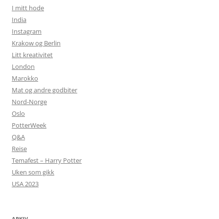
I mitt hode
India
Instagram
Krakow og Berlin
Litt kreativitet
London
Marokko
Mat og andre godbiter
Nord-Norge
Oslo
PotterWeek
Q&A
Reise
Temafest – Harry Potter
Uken som gikk
USA 2023
ARKIV