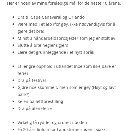
Her er noen av mine foreløpige mål for de neste 10 årene.
Dra til Cape Canaveral og Orlando
Være med i et løp (for gøy, ikke nødvendigvis for å
gjøre det bra)
Minst 3 håndarbeidsprosjekter som jeg er stolt av
Slutte å bite negler (igjen)
Lære det grunnleggende i et nytt språk
Et lengre opphold i utlandet (noe som ikke bare er
ferie)
Dra på festival
Gjøre noe skummelt, men som er gøy (Høyt og lavt-
park?)
Se en ballettforestilling
Dra på aleneferie
Virkelig få ryddet og ordnet i boden
Få 20-årsdiplom for Landsturneringen i sjakk