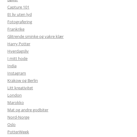
Capture 101
Et liv uten lyd
Fotografering
Frankrike
Glitrende sminke og vakre klær
Harry Potter
Hverdagsliv
I mitt hode
India
Instagram
Krakow og Berlin
Litt kreativitet
London
Marokko
Mat og andre godbiter
Nord-Norge
Oslo
PotterWeek