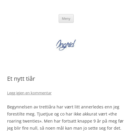
Hopp
til
Ingrid Strand
innhold
Ingrid Strand sin blogg
Meny
Et nytt tiår
Legg igjen en kommentar
Begynnelsen av trettiåra har vært litt annerledes enn jeg
forestilte meg. Tjuetjue og co har ikke akkurat vært «the
roaring twenties». Men har fortsatt knappe 9 år på meg før
jeg blir fire null, så noen mål kan man jo sette seg for det.