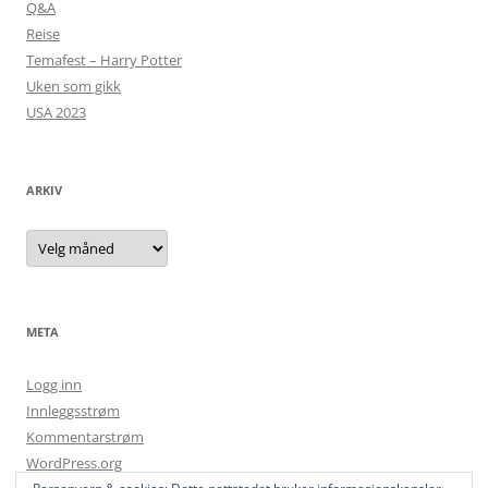
Q&A
Reise
Temafest – Harry Potter
Uken som gikk
USA 2023
ARKIV
Arkiv
META
Logg inn
Innleggsstrøm
Kommentarstrøm
WordPress.org