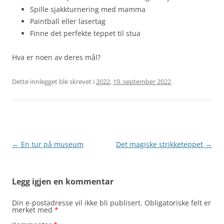
Spille sjakkturnering med mamma
Paintball eller lasertag
Finne det perfekte teppet til stua
Hva er noen av deres mål?
Dette innlegget ble skrevet i
2022
,
19. september 2022
.
Innleggsnavigasjon
←
En tur på museum
Det magiske strikketeppet
→
Legg igjen en kommentar
Din e-postadresse vil ikke bli publisert.
Obligatoriske felt er
merket med
*